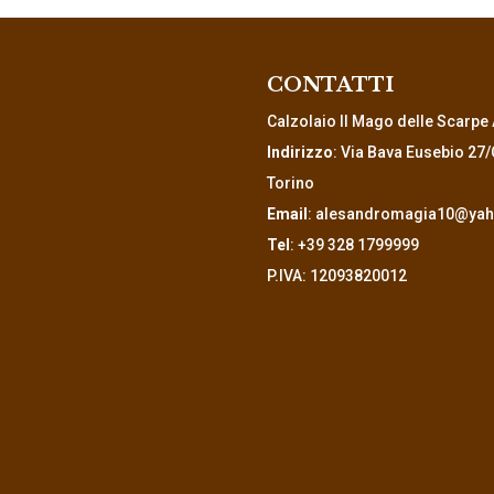
CONTATTI
Calzolaio Il Mago delle Scarpe 
Indirizzo
: Via Bava Eusebio 27/
Torino
Email
:
alesandromagia10@yaho
Tel
:
+39 328 1799999
P.IVA: 12093820012